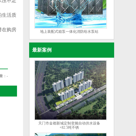
水压不足
的生活质
潜在购房
地上装配式箱泵一体化消防给水泵站
最新案例
量：
-
天门市金都新城定制变频自动供水设备
+82.5吨不锈