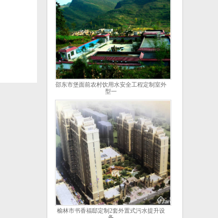
邵东市堡面前农村饮用水安全工程定制室外
型一
榆林市书香福邸定制2套外置式污水提升设
备