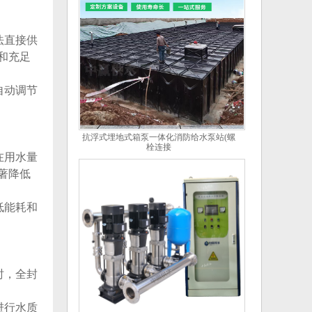
法直接供
和充足
自动调节
抗浮式埋地式箱泵一体化消防给水泵站(螺
栓连接
在用水量
著降低
低能耗和
时，全封
进行水质