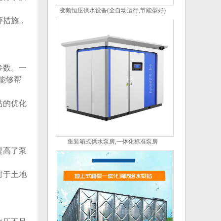
变频恒压供水设备(全自动运行,节能型好)
等措施，
参数。一
能够帮
站的优化
集装箱式供水泵房,一体化标准泵房
提高了泵
对于土地